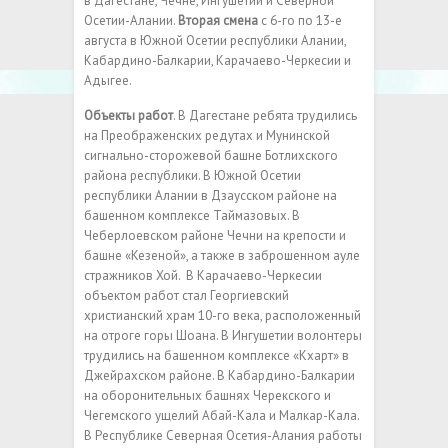
в Дагестане, Чечне, Ингушетии и Северной
Осетии-Алании.
Вторая смена
с 6-го по 13-е
августа в Южной Осетии республики Алании,
Кабардино-Балкарии, Карачаево-Черкесии и
Адыгее.
Объекты работ
. В Дагестане ребята трудились
на Преображенских редутах и Мунинской
сигнально-сторожевой башне Ботлихского
района республики. В Южной Осетии
республики Алании в Дзаусском районе на
башенном комплексе Таймазовых. В
Чеберлоевском районе Чечни на крепости и
башне «Кезеной», а также в заброшенном ауле
стражников Хой. В Карачаево-Черкесии
объектом работ стал Георгиевский
христианский храм 10-го века, расположенный
на отроге горы Шоана. В Ингушетии волонтеры
трудились на башенном комплексе «Кхарт» в
Джейрахском районе. В Кабардино-Балкарии
на оборонительных башнях Черекского и
Чегемского ущелий Абай-Кала и Малкар-Кала.
В Республике Северная Осетия-Алания работы