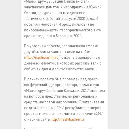
«Маяки дружбы. Башни Кавказа» стали
участниками памятных мероприятий в Южной
Осетии, приуроченных к годовщине
трагических событий в августе 2008 года. И
посетили мемориал «Город ангелов» где
похоронены жертвы террористического акта,
произошедшего в Беслане в 2004.
По условиям проекта, все участники «Маяки
дружбы. Башни Кавказа» вели на сайте
(
http://nashibashni.ru
) открытые электронные
дневники-заметки, в которых рассказывали о
событиях дня и делиться впечатлениями.
В рамках проекта был проведен ряд пресс-
конференций где организаторы и участники
«Маяки дружбы. Башни Кавказа»-2017 ответили
на вопросы представителей региональных
средств массовой информации. С материалами
подготовленными СМИ республик партнеров
проекта, можно ознакомиться в разделе «СМИ
о нас» на сайте
http://nashibashni.ru
.