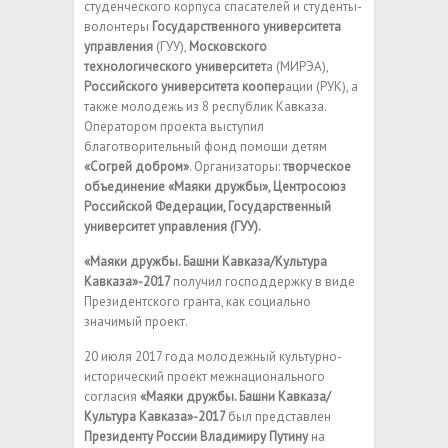
студенческого корпуса спасателей и студенты-
волонтеры
Государственного университета
управления
(ГУУ),
Московского
технологического университет
а (МИРЭА),
Российского университета коопер
ации (РУК), а
также молодежь из 8 республик Кавказа.
Оператором проекта выступил
благотворительный фонд помощи детям
«Согрей добром»
. Организаторы:
творческое
объединение
«Маяки дружбы», Центросоюз
Российской Федерации, Государственный
университет управления (ГУУ).
«Маяки дружбы. Башни Кавказа/Культура
Кавказа»-2017
получил
господдержку в виде
Президентского гранта, как социально
значимый проект.
20 июля 2017 года молодежный культурно-
исторический проект межнационального
согласия
«Маяки дружбы. Башни Кавказа/
Культура Кавказа»-2017
был представлен
Президенту России Владимиру Путину
на