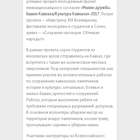
успешно прошел молодежный проект
межнационального согласия «
Маяки дружбы.
Башни Кавказа/Культура Кавказа»-2017
. Лозунг
проекта — «Навстречу XIX Всемирному
фестивалю молодежи и студентов в Сочи»,
девиз — «Сохраняя наследие. Сближая
народы!».
В рамках проекта сорок студентов из
московских вузов отправились на Кавказ, где
встретятся с таким же количеством местных
сверстников. Под контролем специалистов они
приняли участие во вспомогательных работах
по сохранению кавказских памятников
истории и культуры: сигнальных, боевых и
жилых башен, крепостей и сооружений.
Работы, которые выполняли ребята не
требовали специальных разрешений допусков.
В основном волонтеры убирали мусор на
территории вокруг памятников, косили траву,
пропалывали сорняки и убирали камни.
Участники: инструкторы из Всероссийского