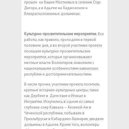
прошли на башне Мостиевых в селении Стур-
Дигора, а в Адыгее на Хаджохском и
близрасположенных дольменах.
Культурно-просветительские мероприятия.
Все
работы, как правило, проходили в первой
половине дня, а во второй участники проекта
посещали культурно-просветительские
мероприятия, которые организовывают
местные власти. Волонтеров знакомили с
национальными особенностями кавказских
республик и достопримечательностями.
В числе прочих, участники проекта посетили,
крупные историко-культурных центры, таких
как Дербент в Дагестане и Игикал в
Ингушетии. Искупились в одном из самых
глубоких озер Кавказа — Кезеной-Ам в
Чеченской республике, побывали в
Приэльбрусье в Кабардино-Балкарии, увидели
дольмены в Адыгее. Кроме того, волонтеры